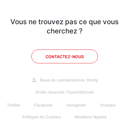
Vous ne trouvez pas ce que vous
cherchez ?
CONTACTEZ-NOUS
S'ouvre
Base de connaissances Stonly
dans
un
Droits réservés TousAntiCovid
nouvel
onglet
Twitter
Facebook
Instagram
Youtube
Politique de Cookies
Mentions légales