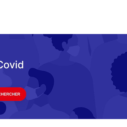
iCovid
CHERCHER